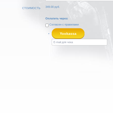
349.00
руб.
СТОИМОСТЬ
Оплатить через:
Согласен с
правилами
Yookassa