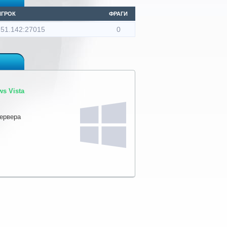
ИГРОК
ФРАГИ
.51.142:27015
0
s Vista
сервера