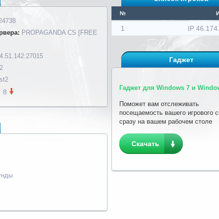
№
24738
1
IP 46.174
рвера:
PROPAGANDA CS [FREE
4.51.142:27015
Гаджет
2
st2
Гаджет для Windows 7 и Window
8
Поможет вам отслеживать
посещаемость вашего игрового 
сразу на вашем рабочем столе
Скачать
унды