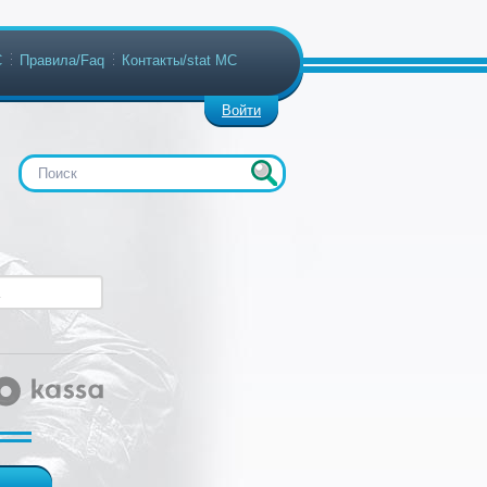
С
Правила/Faq
Контакты/stat МС
Войти