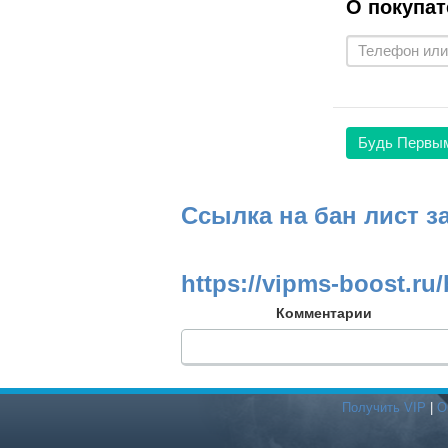
О покупат
Будь Первы
Ссылка на бан лист з
https://vipms-boost.ru/
Комментарии
Получить VIP
|
О