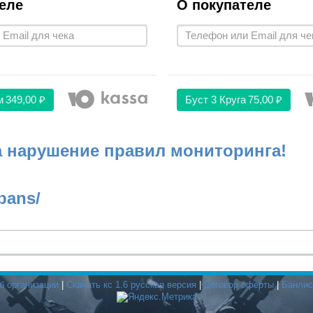
еле
О покупателе
м
349,00 ₽
Буст 3 Круга
75,00 ₽
а нарушение правил мониторинга!
bans/
б организации
|
Скачать кс 1.6 русская версия
|
Договор оферты
|
Банлис