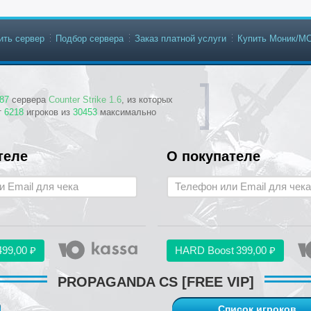
ить сервер
Подбор сервера
Заказ платной услуги
Купить Моник/М
87
сервера
Counter Strike 1.6
, из которых
т
6218
игроков из
30453
максимально
теле
О покупателе
499,00 ₽
HARD Boost
399,00 ₽
PROPAGANDA CS [FREE VIP]
Список игроков