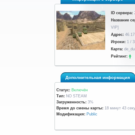
ID сервера:
Название се
VIP]
Адрес:
46.17
Игроки:
1 / 3
Карта:
de_du
Рейтинг:
Дополнительная информация
Статус:
Включён
Тип:
NO STEAM
Загруженность:
3%
Время до смены карты:
18 минут 43 сек
Модификация:
Public