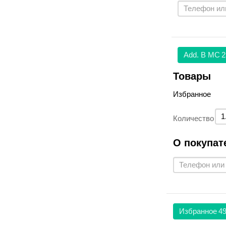
Аdd. В МС
2
Товары
Избранное
Количество
О покупат
Избранное
49