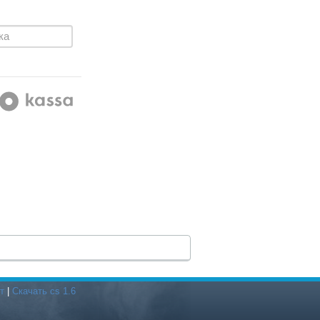
т
|
Скачать cs 1.6