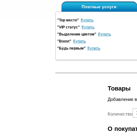
Платные услуги
Купить
"Top место"
Купить
"VIP статус"
Купить
"Выделение цветом"
Купить
"Boost"
Купить
"Будь первым"
Товары
Добавление 
Количество
О покупа