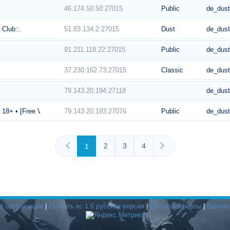
46.174.50.50:27015
Public
de_dus
51.83.134.2:27015
Dust
de_dus
Club::.
91.211.118.22:27015
Public
de_dus
37.230.162.73:27015
Classic
de_dus
79.143.20.194:27118
de_dus
79.143.20.193:27076
Public
de_dus
+ • [Free VIP]
2
3
4
1
б организации
|
Скачать кс 1.6 русская версия
|
Договор оферты
|
Банлис