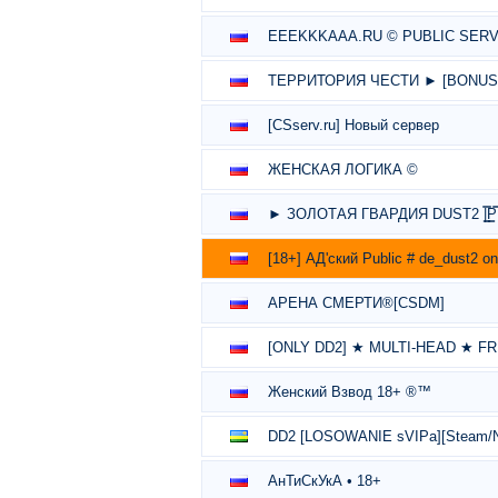
EEEKKKAAA.RU © PUBLIC SERVE
ТЕРРИТОРИЯ ЧЕСТИ ► [BONUS 
[CSserv.ru] Новый сервер
ЖЕНСКАЯ ЛОГИКА ©
► ЗОЛОТАЯ ГВАРДИЯ DUST2 |͇̿P͇̿U͇̿
[18+] АД'ский Public # de_dust2 on
АРЕНА СМЕРТИ®[CSDM]
[ONLY DD2] ★ MULTI-HEAD ★ FR
Женский Взвод 18+ ®™
DD2 [LOSOWANIE sVIPa][Steam/No
АнТиСкУкА • 18+