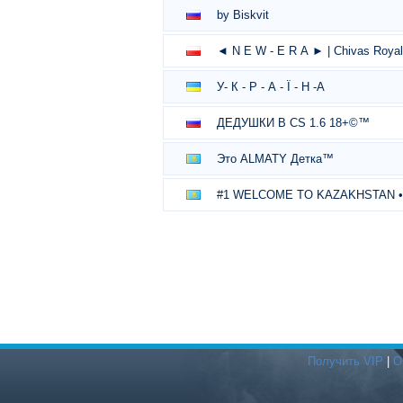
by Biskvit
◄ N E W - E R А ► | Chivas Royal 
У- К - Р - А - Ї - Н -А
ДЕДУШКИ В CS 1.6 18+©™
Это ALMATY Детка™
#1 WELCOME TO KAZAKHSTAN • 18
Получить VIP
|
О