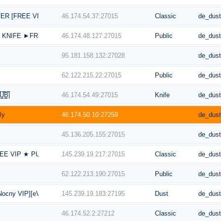
46.174.54.37:27015
Classic
de_dus
R [FREE VIP] [18+]
46.174.48.127:27015
Public
de_dus
KNIFE ►FREE VIP]©
95.181.158.132:27028
de_dus
62.122.215.22:27015
Public
de_dus
46.174.54.49:27015
Knife
de_dus
B͇̿|
46.174.50.10:27259
de_dus
ly
45.136.205.155:27015
de_dus
145.239.19.217:27015
Classic
de_dus
EE VIP ★ PUBLIC 1s1k
62.122.213.190:27015
Public
de_dus
145.239.19.183:27195
Dust
de_dus
cny VIP][eVIP/sVIP][Skiny]@FragArena.pl
46.174.52.2:27212
Classic
de_dus