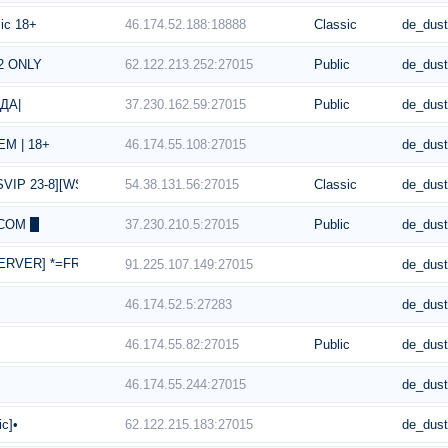
46.174.52.188:18888
Classic
de_dus
ic 18+
62.122.213.252:27015
Public
de_dus
2 ONLY
37.230.162.59:27015
Public
de_dus
ОДА|
46.174.55.108:27015
de_dus
М | 18+
54.38.131.56:27015
Classic
de_dus
SVIP 23-8][WSKRZESZANIE][MONETY][STEAM VIP][LOSOWANIE SVIP][
37.230.210.5:27015
Public
de_dus
.COM █
 SERVER] *=FREE VIP=* 凸(-_-)凸
91.225.107.149:27015
de_dus
46.174.52.5:27283
de_dus
46.174.55.82:27015
Public
de_dus
46.174.55.244:27015
de_dus
62.122.215.183:27015
de_dus
c]•