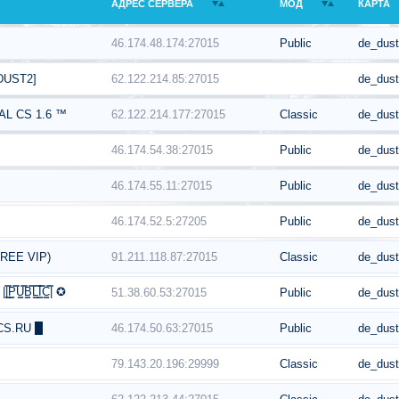
АДРЕС СЕРВЕРА
МОД
КАРТА
46.174.48.174:27015
Public
de_dus
62.122.214.85:27015
de_dus
DUST2]
62.122.214.177:27015
Classic
de_dus
L CS 1.6 ™
46.174.54.38:27015
Public
de_dus
46.174.55.11:27015
Public
de_dus
46.174.52.5:27205
Public
de_dus
91.211.118.87:27015
Classic
de_dus
REE VIP)
͇̿L͇̿I͇̿C͇̿| ✪
51.38.60.53:27015
Public
de_dus
46.174.50.63:27015
Public
de_dus
CS.RU █
79.143.20.196:29999
Classic
de_dus