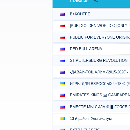
НАЗВАНИЕ
В>КОНТРЕ
|PUB| GOLDEN WORLD © [ONLY 
PUBLIC FOR EVERYONE ORIGINA
RED BULL ARENA
ST.PETERSBURG REVOLUTION
•ДАВАЙ-ПОШАЛИМ-[2015-2026]•
​ИГРЫ ДЛЯ ВЗРОСЛЫХ! +18 © (F
EMIRATES.KiNGS 亗 GAMEAREA ||͇̿P͇̿U͇̿B
ВМЕСТЕ МЫ СИЛА © █ FORCE-
13-й район: Ультиматум