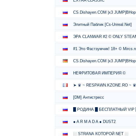
EXTRA CLASSIC
CS.Dishayen.COM |x3 JUMP|BHop|
Элитный Паблик [Cs-Unreal.Net]
ЭРА CLANWAR #2 © ONLY STEA
#1 Это Фастзумчик! 18+ © Mircs.r
CS.Dishayen.COM |x3 JUMP|BHop|
НЕФРИТОВАЯ ИМПЕРИЯ ©
➤ ♛ ~ RESPAWN.KZONE.RO ~ ♛ | ww
[DM] Антистресс
█ РОДИНА █ БЕСПЛАТНЫЙ VIP
● A R M A D A ● DUST2
::: STRАNА КOТОРОЙ NET :::