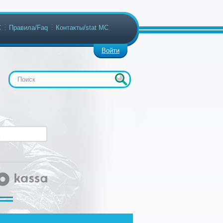
С
Правила/Faq
Контакты/stat МС
Войти