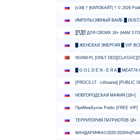
[v34] † |КИЛОБАЙТ| † © 2026 Publ
ИМПУЛЬСИВНЫЙ ВАЙБ █ DUST
|͇̿P͇̿U͇̿B͇̿| ДЛЯ СВОИХ 18+ |НАМ 3 Г
█ ЖЕНСКАЯ ЭНЕРГИЯ █ VIP ВСЕ
NGNW.PL [ONLY DD2][CLASSIC][
█ G O L D E N - E R A █ MEAT74
[PROCS.LT - Lithuania] [PUBLIC
НОВГОРОДСКАЯ МАФИЯ [18+]
ПроМежБулок Public [FREE VIP]
ТЕРРИТОРИЯ ПАТРИОТОВ 18+
МАНДАРИНКА©2020-2026®•[Publi