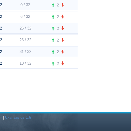
t2
0 / 32
2
t2
6 / 32
2
t2
26 / 32
2
t2
26 / 32
2
t2
31 / 32
2
t2
10 / 32
2
т
|
Скачать cs 1.6