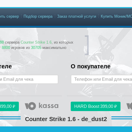
ить сервер
Подбор сервера
Заказ платной услуги
Купить Моник/М
88
сервера
Counter Strike 1.6
, из которых
т
8800
игроков из
30705
максимально
теле
О покупателе
499,00 ₽
HARD Boost
399,00 ₽
Counter Strike 1.6 - de_dust2