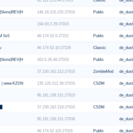
62.122.213.44:27015
Classic
de_dus
146.19.215.232:27015
Public
de_dus
Skins|REV|HEAL|Server 4 Ladies
194.93.2.29:27015
de_dus
46.174.52.5:27221
Public
de_dus
M 5x5
46.174.52.10:27226
Classic
de_dus
u
163.5.26.66:27015
Public
de_dus
Skins|REV|HEAL|Server 4 Ladies
37.230.162.212:27015
ZombieMod
de_dus
135.125.212.36:27015
CSDM
de_dus
w.KZONE.RO | |͇̿V͇̿I͇̿P͇̿ SKIN MODEL
95.181.158.151:27023
de_dus
37.230.162.219:27015
CSDM
de_dus
 █
95.181.158.151:27036
de_dus
46.174.52.115:27015
Public
de_dus