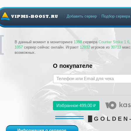
Добавить сервер
Подбор сервера
В данный момент в мониторинге
1388
сервера
Counter Strike 1.6
1057
сервер сейчас онлайн. Играют
12032
игроков из
30713
макс
возможных.
О покупателе
Избранное
499,00 ₽
█ G O L D E N
Информация о сервере