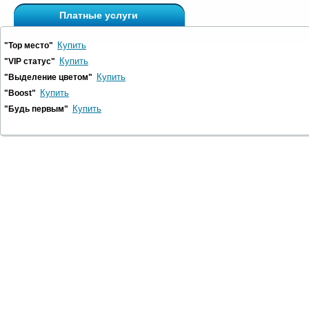
Платные услуги
Купить
"Top место"
Купить
"VIP статус"
Купить
"Выделение цветом"
Купить
"Boost"
Купить
"Будь первым"