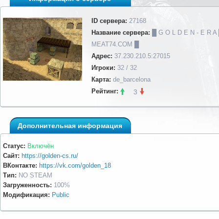
ID сервера:
27168
Название сервера:
█ G O L D E N - E R A
MEAT74.COM █
Адрес:
37.230.210.5:27015
Игроки:
32 / 32
Карта:
de_barcelona
Рейтинг:
3
Дополнительная информация
Статус:
Включён
Сайт:
https://golden-cs.ru/
ВКонтакте:
https://vk.com/golden_18
Тип:
NO STEAM
Загруженность:
100%
Модификация:
Public