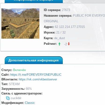
ID сервера:
27673
Название сервера:
PUBLIC FOR EVERY
ORIGINAL
Адрес:
62.122.214.177:27015
Игроки:
21 / 32
Карта:
de_dust
Рейтинг:
-2
Дополнительная информация
Статус:
Включён
Сайт:
https://t.me/FOREVERYONEPUBLIC
ВКонтакте:
https://vk.com/vkbestserver
Тип:
STEAM
Загруженность:
66%
Связь с администратором:
cucikblr
Модификация:
Classic