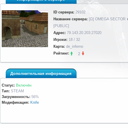
ID сервера:
29102
Название сервера:
[Ω] OMEGA SECTOR 
[PUBLIC]
Адрес:
79.143.20.203:27020
Игроки:
18 / 32
Карта:
de_inferno
Рейтинг:
2
Дополнительная информация
Статус:
Включён
Тип:
STEAM
Загруженность:
56%
Модификация:
Knife