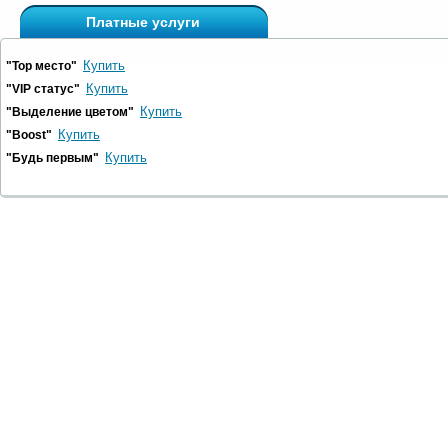
Платные услуги
Купить
"Top место"
Купить
"VIP статус"
Купить
"Выделение цветом"
Купить
"Boost"
Купить
"Будь первым"