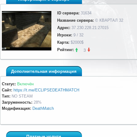
ID сервера:
31634
Название сервера:
© КВАРТАЛ 32
Адрес:
37.230.228.21:27015
Игроки:
9 / 32
Карта:
$2000$
Рейтинг:
3
Дополнительная информация
Статус:
Включён
Сайт:
https://t.me/ECLIPSEDEATHMATCH
Тип:
NO STEAM
Загруженность:
28%
Модификация:
DeathMatch
Платные услуги