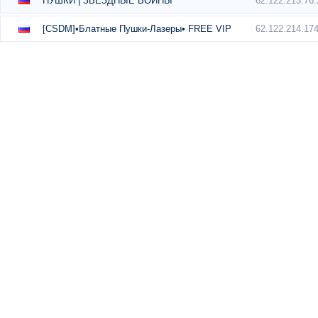
62.122.213.76
ПУШКИ | ЗВЁЗДНЫЕ ВОЙНЫ
62.122.214.17
[CSDM]•Блатные Пушки-Лазеры• FREE VIP