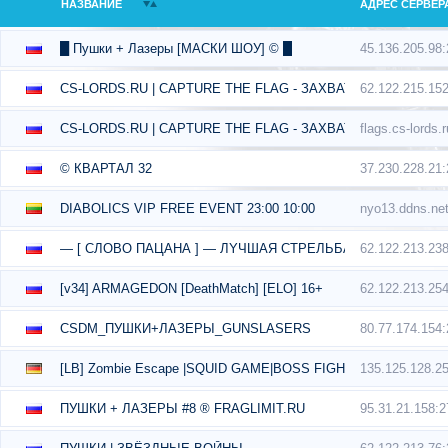
НАЗВАНИЕ
АДРЕС СЕРВЕР
45.136.205.98
█ Пушки + Лазеры [МАСКИ ШОУ] © █
62.122.215.15
CS-LORDS.RU | CAPTURE THE FLAG - ЗАХВАТ ФЛАГА
flags.cs-lords.
CS-LORDS.RU | CAPTURE THE FLAG - ЗАХВАТ ФЛАГА
37.230.228.21
© КВАРТАЛ 32
nyo13.ddns.ne
DIABOLICS VIP FREE EVENT 23:00 10:00
62.122.213.23
— [ СЛОВО ПАЦАНА ] — ЛYЧШAЯ CTPEЛЬБA — — — — — 
62.122.213.25
[v34] ARMAGEDON [DeathMatch] [ELO] 16+
80.77.174.154
CSDM_ПУШКИ+ЛАЗЕРЫ_GUNSLASERS
135.125.128.2
[LB] Zombie Escape |SQUID GAME|BOSS FIGHT
95.31.21.158:
ПУШКИ + ЛАЗЕРЫ #8 ® FRAGLIMIT.RU