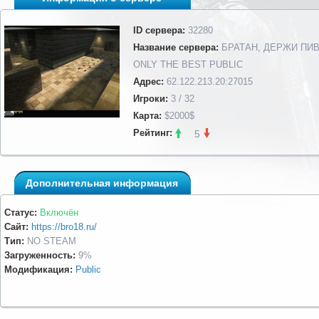
ID сервера:
32280
Название сервера:
БРАТАН, ДЕРЖИ ПИВ
ONLY THE BEST PUBLIC
Адрес:
62.122.213.20:27015
Игроки:
3 / 32
Карта:
$2000$
Рейтинг:
5
Дополнительная информация
Статус:
Включён
Сайт:
https://bro18.ru/
Тип:
NO STEAM
Загруженность:
9%
Модификация:
Public