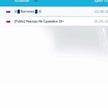
НАЗВАНИЕ
АДРЕС СЕ
亗█ Восточка █ 亗
152.89.1
95.181.1
[Public] Никогда Не Сдавайся 18+