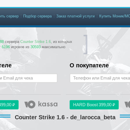
ить сервер
Подбор сервера
Заказ платной услуги
Купить Моник/М
88
сервера
Counter Strike 1.6
, из которых
т
6196
игроков из
30593
максимально
теле
О покупателе
499,00 ₽
HARD Boost
399,00 ₽
Counter Strike 1.6 - de_larocca_beta