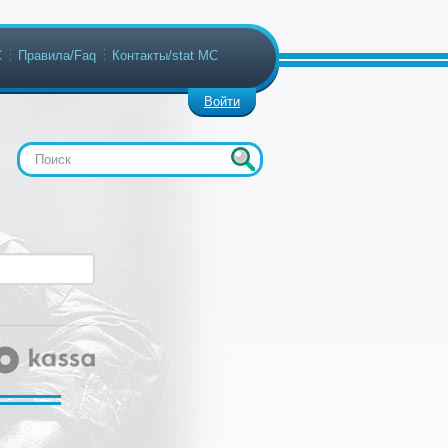
С
Правила/Faq
Контакты/stat МС
Войти