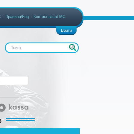
С
Правила/Faq
Контакты/stat МС
Войти
6