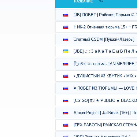
НАЗВАНИЕ
[JB] ПОБЕГ | Райская Тюрьма 
† ИК-2 Огненная тюрьма 15+ † F
Элитный CSDM [Пушки+Лазеры]
[JBE] .::: З а К а Т а Е м В П е Л 
|̿П͇|обег из тюрьмы [ANIME/FREE 
• ДУШИСТЫЙ #3 КЕНТИK • MIX •
♥ ПОБЕГ ИЗ ТЮРЬМЫ — LOVE O
[CS:GO] #3 ★ PUBLIC ★ BLACK
StoxenProject | JailBreak (16+) |
|ТЕХ.РАБОТЫ| РАЙСКАЯ СТРАНА