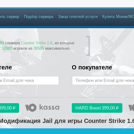
ить сервер
Подбор сервера
Заказ платной услуги
Купить Моник/М
89
сервера
Counter Strike 1.6
, из которых
т
10983
игроков из
30505
максимально
теле
О покупателе
499,00 ₽
HARD Boost
399,00 ₽
Модификация Jail для игры Counter Strike 1.