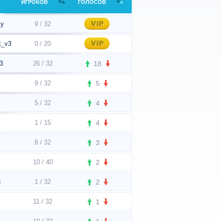
ИГРОКОВ
ГОЛОСОВ
ty
9 / 32
t_v3
0 / 20
3
26 / 32
18
9 / 32
5
5 / 32
4
1 / 15
4
8 / 32
3
10 / 40
2
c
1 / 32
2
11 / 32
1