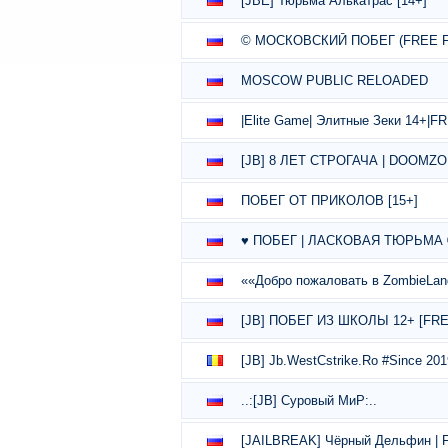
[JBE] Тюрьма Алькатрас [14+]
© МОСКОВСКИЙ ПОБЕГ (FREE F
MOSCOW PUBLIC RELOADED
|Elite Game| Элитные Зеки 14+|
[JB] 8 ЛЕТ СТРОГАЧА | DOOMZ
ПОБЕГ ОТ ПРИКОЛОВ [15+]
♥ ПОБЕГ | ЛАСКОВАЯ ТЮРЬМА ©
««Добро пожаловать в ZombieLan
[JB] ПОБЕГ ИЗ ШКОЛЫ 12+ [FRE
[JB] Jb.WestCstrike.Ro #Since 201
..:[JB] Суровый МиР:..
[JAILBREAK] Чёрный Дельфин 