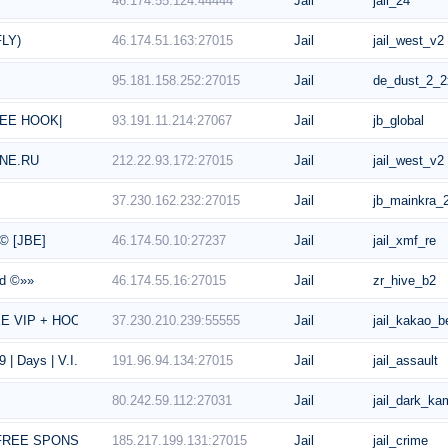
46.174.55.124:44444
Jail
jail_24
46.174.51.163:27015
Jail
jail_west_v2
LY)
95.181.158.252:27015
Jail
de_dust_2_2
93.191.11.214:27067
Jail
jb_global
FREE HOOK|
212.22.93.172:27015
Jail
jail_west_v2
ONE.RU
37.230.162.232:27015
Jail
jb_mainkra_
46.174.50.10:27237
Jail
jail_xmf_re
 [JBE]
46.174.55.16:27015
Jail
zr_hive_b2
d ©»»
37.230.210.239:55555
Jail
jail_kakao_b
E VIP + HOOK]
191.96.94.134:27015
Jail
jail_assault
9 | Days | V.I.P FREE | JailBreak Romania
80.242.59.112:27031
Jail
jail_dark_ka
185.217.199.131:27015
Jail
jail_crime
| FREE SPONSOR