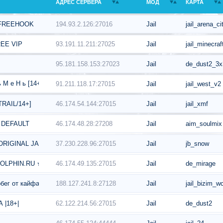
АДРЕС СЕРВЕРА
МОД
КАРТА
194.93.2.126:27016
Jail
jail_arena_ci
© FREEHOOK
93.191.11.211:27025
Jail
jail_minecraf
REE VIP
95.181.158.153:27023
Jail
de_dust2_3x
ь М е Н ь [14+] :::. 亗♥
91.211.118.17:27015
Jail
jail_west_v2
46.174.54.144:27015
Jail
jail_xmf
TRAIL/14+]
46.174.48.28:27208
Jail
aim_soulmix
 DEFAULT
37.230.228.96:27015
Jail
jb_snow
RIGINAL JAILBREAK
46.174.49.135:27015
Jail
de_mirage
DOLPHIN.RU ★
188.127.241.8:27128
Jail
jail_bizim_w
 Побег от кайфа [FREE HOOK]
62.122.214.56:27015
Jail
de_dust2
 |18+|