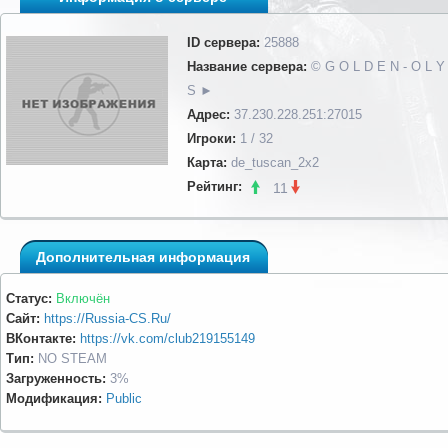
ID сервера:
25888
Название сервера:
© G O L D E N - O L Y
S ►
Адрес:
37.230.228.251:27015
Игроки:
1 / 32
Карта:
de_tuscan_2x2
Рейтинг:
11
Дополнительная информация
Статус:
Включён
Сайт:
https://Russia-CS.Ru/
ВКонтакте:
https://vk.com/club219155149
Тип:
NO STEAM
Загруженность:
3%
Модификация:
Public