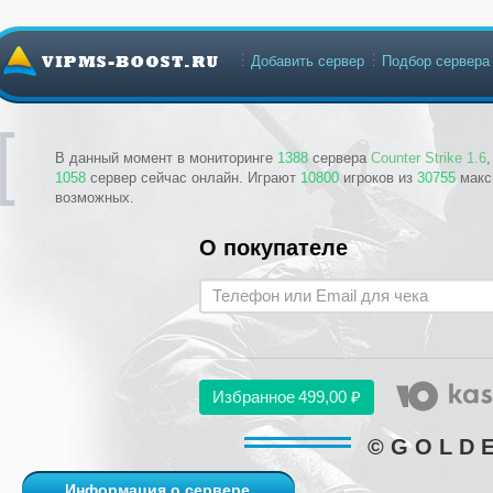
Добавить сервер
Подбор сервера
В данный момент в мониторинге
1388
сервера
Counter Strike 1.6
1058
сервер сейчас онлайн. Играют
10800
игроков из
30755
макс
возможных.
О покупателе
Избранное
499,00 ₽
© G O L D E
Информация о сервере