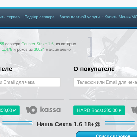
ить сервер
Подбор сервера
Заказ платной услуги
Купить Моник/М
88
сервера
Counter Strike 1.6
, из которых
т
11479
игроков из
30624
максимально
теле
О покупателе
499,00 ₽
HARD Boost
399,00 ₽
Наша Секта 1.6 18+@
Список игроков