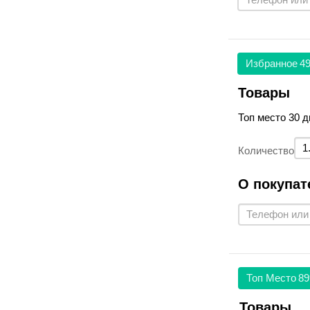
Избранное
49
Товары
Топ место 30 д
Количество
О покупат
Топ Место
89
Товары