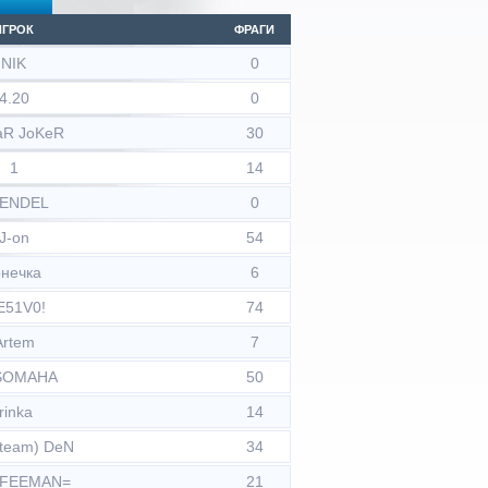
ИГРОК
ФРАГИ
NIK
0
4.20
0
R JoKeR
30
1
14
ENDEL
0
J-on
54
онечка
6
E51V0!
74
Artem
7
SOMAHA
50
Irinka
14
team) DeN
34
FEEMAN=
21