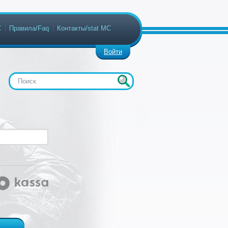
С
Правила/Faq
Контакты/stat МС
Войти