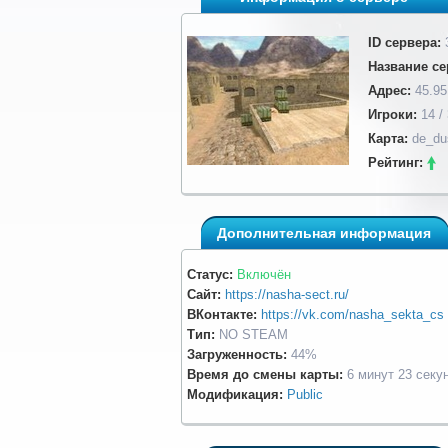
ID сервера:
Название се
Адрес:
45.95
Игроки:
14 /
Карта:
de_du
Рейтинг:
Дополнительная информация
Статус:
Включён
Сайт:
https://nasha-sect.ru/
ВКонтакте:
https://vk.com/nasha_sekta_cs
Тип:
NO STEAM
Загруженность:
44%
Время до смены карты:
6 минут 23 секу
Модификация:
Public