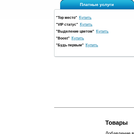
Платные услуги
Купить
"Top место"
Купить
"VIP статус"
Купить
"Выделение цветом"
Купить
"Boost"
Купить
"Будь первым"
Товары
Добавление 