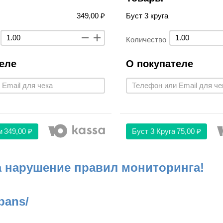
349,00 ₽
Буст 3 круга
Количество
еле
О покупателе
м
349,00 ₽
Буст 3 Круга
75,00 ₽
а нарушение правил мониторинга!
bans/