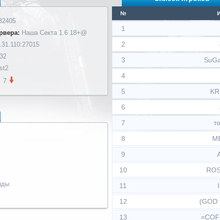
№
32405
1
рвера:
Наша Секта 1.6 18+@
2
.31.110:27015
 32
3
SuGa
st2
4
7
5
KR
6
7
т
8
M
9
10
RO
нды
11
12
(GOD 
13
=COF