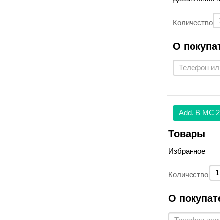
Количество
О покупа
Аdd. В МС
2
Товары
Избранное
Количество
О покупат