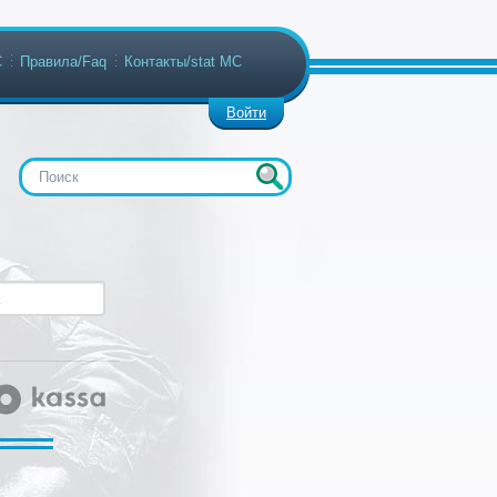
С
Правила/Faq
Контакты/stat МС
Войти