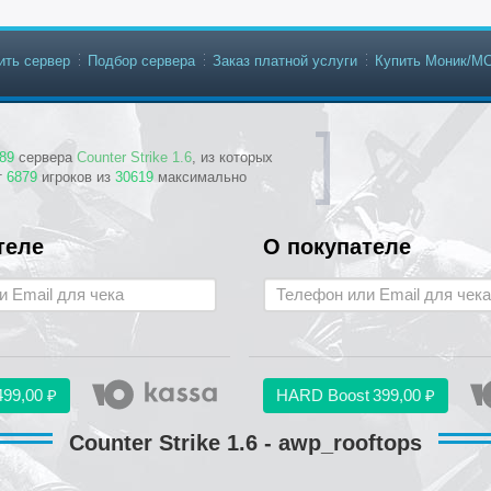
ить сервер
Подбор сервера
Заказ платной услуги
Купить Моник/М
89
сервера
Counter Strike 1.6
, из которых
т
6879
игроков из
30619
максимально
теле
О покупателе
499,00 ₽
HARD Boost
399,00 ₽
Counter Strike 1.6 - awp_rooftops