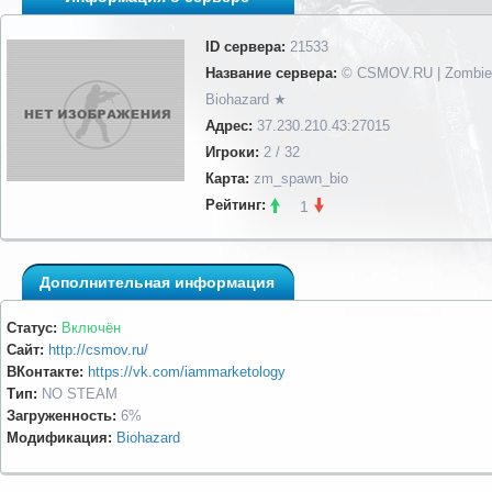
ID сервера:
21533
Название сервера:
© CSMOV.RU | Zombie
Biohazard ★
Адрес:
37.230.210.43:27015
Игроки:
2 / 32
Карта:
zm_spawn_bio
Рейтинг:
1
Дополнительная информация
Статус:
Включён
Сайт:
http://csmov.ru/
ВКонтакте:
https://vk.com/iammarketology
Тип:
NO STEAM
Загруженность:
6%
Модификация:
Biohazard