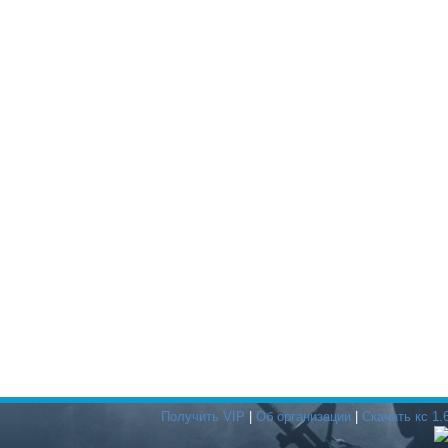
Получить VIP
|
Об организации
|
Скачать кс 1.