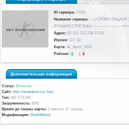
ID сервера:
23152
Название сервера:
— [ СЛОВО ПАЦАНА 
ЛYЧШAЯ CTPEЛЬБA — — — — — — >>>
Адрес:
62.122.213.238:27015
Игроки:
22 / 32
Карта:
de_dust2_2026
Рейтинг:
1
Дополнительная информация
Статус:
Включён
Сайт:
http://revolution-css.fun/
Тип:
NO STEAM
Загруженность:
69%
Время до смены карты:
2 минуты 37 секунд
Модификация:
DeathMatch