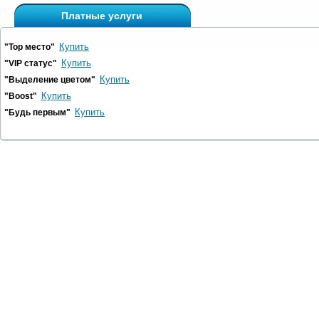
Платные услуги
Купить
"Top место"
Купить
"VIP статус"
Купить
"Выделение цветом"
Купить
"Boost"
Купить
"Будь первым"