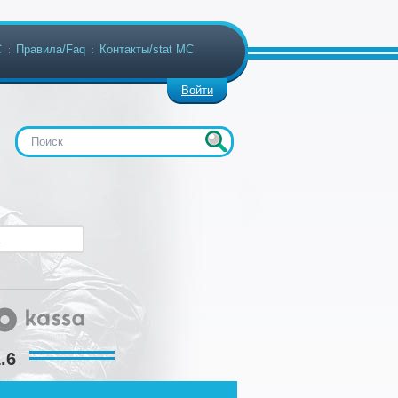
С
Правила/Faq
Контакты/stat МС
Войти
.6