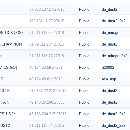
37.230.137.17:27015
Public
de_dust2
195.158.11.77:27015
Public
de_dust2_2x2
91.211.118.59:27018
Public
de_mirage
28 TICK | CSPUB.LOL
51.89.111.254:27015
Public
de_dust2
 A CHAMPION
91.211.118.77:27018
Public
de_mirage_2x2
on
46.174.50.59:27231
Public
$2000$
ЖИ CS:GO]
46.174.48.81:27015
Public
aim_usp
LS
217.156.22.212:27015
Public
de_dust2
LIC ®
79.143.20.196:25555
Public
de_dust2
 T A N
45.136.204.217:27015
Public
de_dust2_2x2
 CS 1.6 ™
91.211.118.34:27015
Public
de_dust2_2x2
DUST2