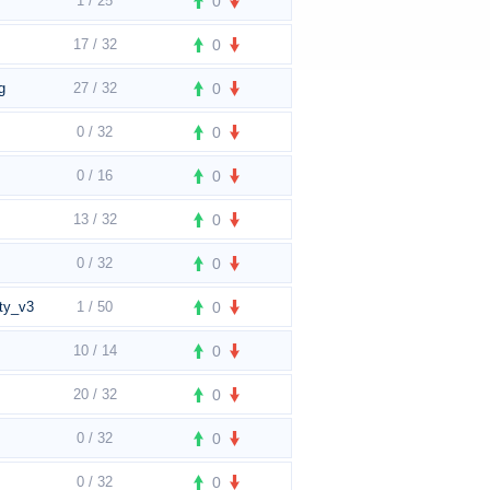
1 / 25
0
17 / 32
0
g
27 / 32
0
0 / 32
0
0 / 16
0
13 / 32
0
0 / 32
0
ity_v3
1 / 50
0
10 / 14
0
20 / 32
0
0 / 32
0
0 / 32
0