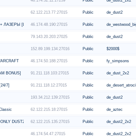
46.174.52.12:27259
Public
de_dust2_2x2
62.122.213.77:27015
Public
de_dust2
46.174.48.190:27015
Public
de_westwood_bi
+ ЛA3EPЫ [LVL+VIP]
79.143.20.203:27025
Public
de_dust2
152.89.199.134:27016
Public
$2000$
46.174.50.188:27015
Public
fy_simpsons
M | WARCRAFT
91.211.118.103:27015
Public
de_dust_2x2
AM BONUS]
91.211.118.12:27015
Public
de_desert_atroc
[24/7]
193.34.212.139:27015
Public
de_dust2
62.122.215.18:27015
Public
de_aztec
lassic
62.122.215.135:27015
Public
de_dust2_2x2
ONLY DUST2 █
46.174.54.47:27015
Public
de_dust2_2x2