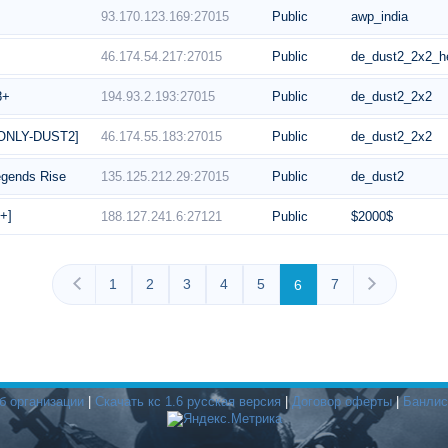
93.170.123.169:27015
Public
awp_india
46.174.54.217:27015
Public
de_dust2_2x2_h
194.93.2.193:27015
Public
de_dust2_2x2
8+
46.174.55.183:27015
Public
de_dust2_2x2
ONLY-DUST2]
135.125.212.29:27015
Public
de_dust2
gends Rise
+]
188.127.241.6:27121
Public
$2000$
1
2
3
4
5
7
6
б организации
|
Скачать кс 1.6 русская версия
|
Договор оферты
|
Банлис