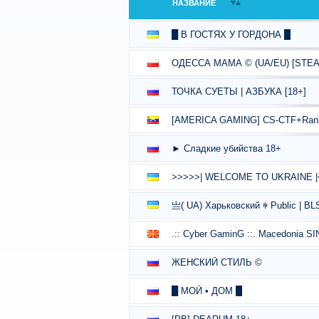
НАЗВАНИЕ
█ В ГОСТЯХ У ГОРДОНА █
ОДЕССА МАМА © (UA/EU) [STEA
ТОЧКА СУЕТЫ | АЗБУКА [18+]
[AMERICA GAMING] CS-CTF+Ra
► Сладкие убийства 18+
>>>>>| WELCOME TO UKRAINE |
亗( UA) Харьковский ꑭ Public | BL
.:: Cyber GaminG ::. Macedonia S
ЖЕНСКИЙ СТИЛЬ ©
█ МОЙ • ДОМ █