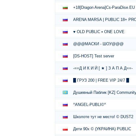
+18[Dragon Arena]Cs-ParaDise.EU
ARENA MARSA | PUBLIC 18+ PR
♥ OLD PUBLIC • ONE LOVE
@@@МАСКИ - ШОУ@@@
[DS-HOST] Test server
-==Д И К И Й [ ★ ] З А П А Д==-
█ ГРУЗ 200 | FREE VIP 24/7 █
Душевный Паблик [KZ] Communit
^ANGEL-PUBLI©^
Школоте тут не место! © DUST2
Дети 90х © (УКРАИНА) PUBLIC