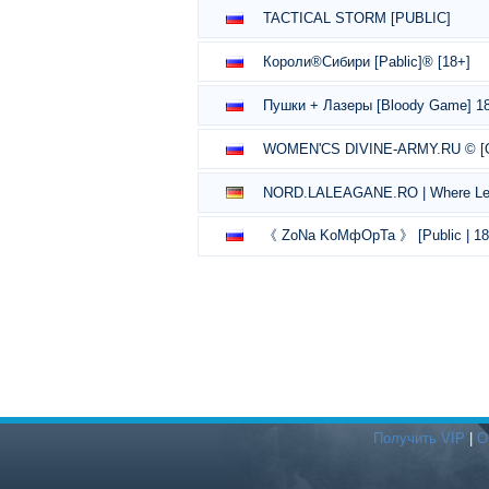
TACTICAL STORM [PUBLIC]
Короли®Сибири [Pablic]® [18+]
Пушки + Лазеры [Bloody Game] 1
WOMEN'CS DIVINE-ARMY.RU © [
NORD.LALEAGANE.RO | Where Le
《 ZoNa KoMфOpTa 》 [Public | 18
Получить VIP
|
О