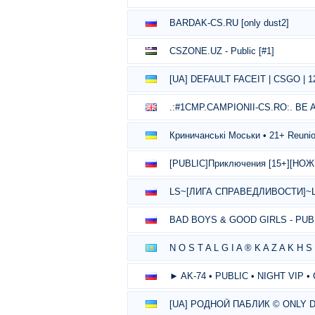
BARDAK-CS.RU [only dust2]
CSZONE.UZ - Public [#1]
[UA] DEFAULT FACEIT | CSGO | 1
.:#1CMP.CAMPIONII-CS.RO:. BE
Криничанські Моськи • 21+ Reuni
[PUBLIC]Приключения [15+][НО
LS~[ЛИГА СПРАВЕДЛИВОСТИ]~
BAD BOYS & GOOD GIRLS - PUB
N O S T A L G I A ® K A Z A K H S
► AK-74 • PUBLIC • NIGHT VIP •
[UA] РОДНОЙ ПАБЛИК © ONLY 