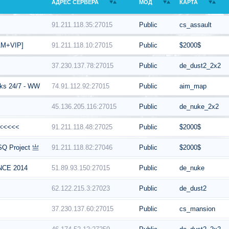
АДРЕС СЕРВЕРА
МОД
КАРТА
91.211.118.35:27015
Public
cs_assault
91.211.118.10:27015
Public
$2000$
M+VIP]
37.230.137.78:27015
Public
de_dust2_2x2
74.91.112.92:27015
Public
aim_map
nks 24/7 - WWW.TEAMAXG.COM
45.136.205.116:27015
Public
de_nuke_2x2
91.211.118.48:27025
Public
$2000$
<<<<<
SQ Project 亗
91.211.118.82:27046
Public
$2000$
51.89.93.150:27015
Public
de_nuke
INCE 2014
62.122.215.3:27023
Public
de_dust2
37.230.137.60:27015
Public
cs_mansion