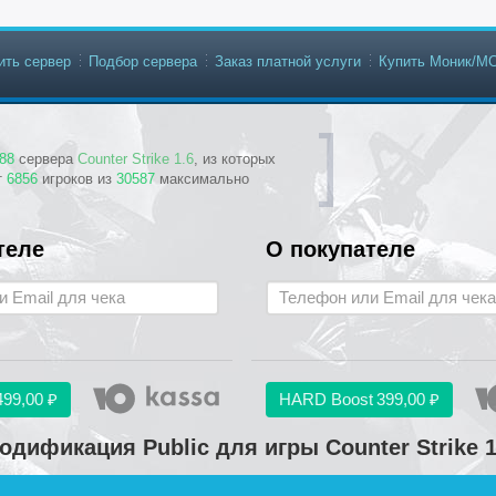
ить сервер
Подбор сервера
Заказ платной услуги
Купить Моник/М
88
сервера
Counter Strike 1.6
, из которых
т
6856
игроков из
30587
максимально
теле
О покупателе
499,00 ₽
HARD Boost
399,00 ₽
одификация Public для игры Counter Strike 1