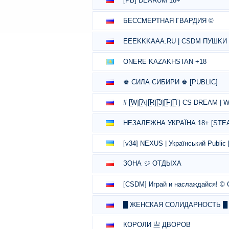
[PB] DEARUM 18+
БЕССМЕРТНАЯ ГВАРДИЯ ©
EEEKKKAAA.RU | CSDM ПУШKИ 
ONERE KAZAKHSTAN +18
♚ СИЛА СИБИРИ ♚ [PUBLIC]
# [̲̅W][̲̅A][̲̅R][̲̅3][̲̅F][̲̅T] CS-DREA
НЕЗАЛЕЖНА УКРАЇНА 18+ [STE
[v34] NEXUS | Український Public 
ЗОНА ジ ОТДЫХА
[CSDM] Играй и наслаждайся! © C
█ ЖЕНСКАЯ СОЛИДАРНОСТЬ █ 
КОРОЛИ 亗 ДВОРОВ