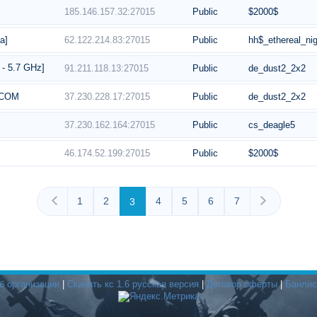
185.146.157.32:27015
Public
$2000$
62.122.214.83:27015
Public
hh$_ethereal_ni
a]
 5.7 GHz]
91.211.118.13:27015
Public
de_dust2_2x2
37.230.228.17:27015
Public
de_dust2_2x2
4.COM
37.230.162.164:27015
Public
cs_deagle5
46.174.52.199:27015
Public
$2000$
1
2
4
5
6
7
3
б организации
|
Скачать кс 1.6 русская версия
|
Договор оферты
|
Банлис