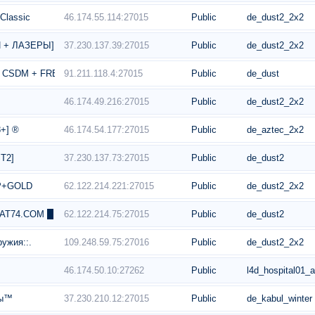
46.174.55.114:27015
Public
de_dust2_2x2
Classic
37.230.137.39:27015
Public
de_dust2_2x2
И + ЛАЗЕРЫ]
91.211.118.4:27015
Public
de_dust
 + CSDM + FREE VIP
46.174.49.216:27015
Public
de_dust2_2x2
46.174.54.177:27015
Public
de_aztec_2x2
8+] ®
37.230.137.73:27015
Public
de_dust2
T2]
62.122.214.221:27015
Public
de_dust2_2x2
IP+GOLD
62.122.214.75:27015
Public
de_dust2
AT74.COM █
109.248.59.75:27016
Public
de_dust2_2x2
ужия::.
46.174.50.10:27262
Public
l4d_hospital01_
37.230.210.12:27015
Public
de_kabul_winter
ры™