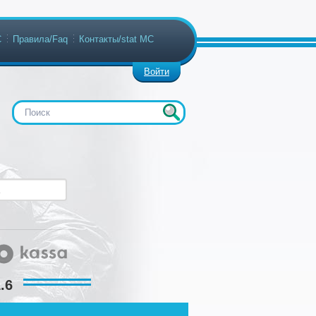
С
Правила/Faq
Контакты/stat МС
Войти
.6