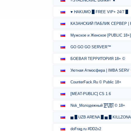
=STALINCKИE Boлkи= ★
♥ HAKUMO █ FREE VIP+ 24/7 █
КАЗАНСКИЙ ПАБЛИК СЕРВЕР | 
Мужское и Женское [PUBLIC 18+]
GO GO GO SERVER™
БОЕВАЯ ТЕРРИТОРИЯ 18+ ©
Уютная Атмосфера | IMBA SERV
CounterFack.Ru © Public 18+
[MEAT-PUBLIC] CS 1.6
Nsk_Молодежный |͇̿P͇̿U͇̿B͇̿| © 18+
▅ █ UZB ARENA █ ▅ █ KILLZON
doFrag.ru #DD2x2