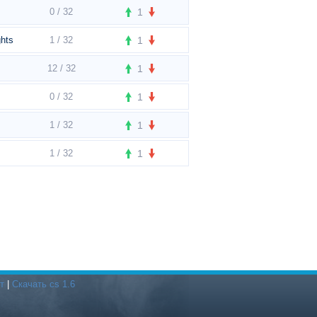
0 / 32
1
ghts
1 / 32
1
12 / 32
1
0 / 32
1
1 / 32
1
1 / 32
1
т
|
Скачать cs 1.6