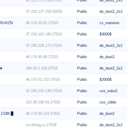
62.122.215.136:27015
Public
de_dust2_2x2
37.230.137.155:55555
Public
de_dust2_2x2
46.174.55.61:27015
Public
cs_mansion
RU-KZN
37.230.162.190:27015
Public
$3000$
37.230.228.174:27015
Public
de_dust2_2x2
46.174.49.88:27015
Public
de_dust2
194.93.2.116:27015
Public
de_dust2_2x2
 ★
46.174.52.132:27015
Public
$2000$
37.230.210.139:27015
Public
css_nuke2
152.89.199.93:27020
Public
css_cbble
46.174.50.224:27015
Public
de_dust2
A.COM █
cs.dofrag.ru:27028
Public
de_dust2_2x2