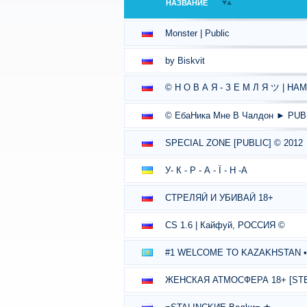
НАЗВАНИЕ
Monster | Public
by Biskvit
© Н О В А Я - З Е М Л Я ツ | НА
© ЕбаНика Мне В Чалдон ► PUB
SPECIAL ZONE [PUBLIC] © 2012
У- К - Р - А - Ї - Н -А
СТРЕЛЯЙ И УБИВАЙ 18+
CS 1.6 | Кайфуй, РОССИЯ ©
#1 WELCOME TO KAZAKHSTAN • 18
ЖЕНСКАЯ АТМОСФЕРА 18+ [ST