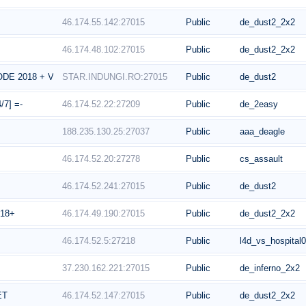
46.174.55.142:27015
Public
de_dust2_2x2
46.174.48.102:27015
Public
de_dust2_2x2
STAR.INDUNGI.RO:27015
Public
de_dust2
DE 2018 + VIP ULTIMATE]
46.174.52.22:27209
Public
de_2easy
/7] =-
188.235.130.25:27037
Public
aaa_deagle
46.174.52.20:27278
Public
cs_assault
46.174.52.241:27015
Public
de_dust2
46.174.49.190:27015
Public
de_dust2_2x2
18+
46.174.52.5:27218
Public
l4d_vs_hospital0
37.230.162.221:27015
Public
de_inferno_2x2
46.174.52.147:27015
Public
de_dust2_2x2
ET