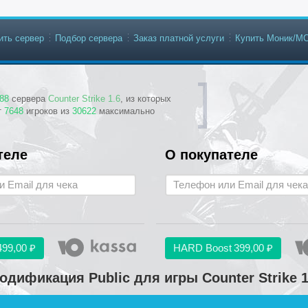
ить сервер
Подбор сервера
Заказ платной услуги
Купить Моник/М
88
сервера
Counter Strike 1.6
, из которых
т
7648
игроков из
30622
максимально
теле
О покупателе
499,00 ₽
HARD Boost
399,00 ₽
одификация Public для игры Counter Strike 1