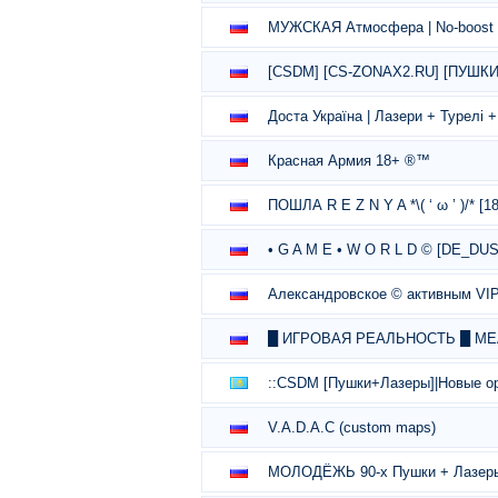
МУЖСКАЯ Атмосфера | No-boost 
[CSDM] [CS-ZONAX2.RU] [ПУШК
Доста Україна | Лазери + Турелі
Красная Армия 18+ ®™
ПОШЛА R E Z N Y A *\( ‘ ω ’ )/* [1
• G A M E • W O R L D © [DE_DUS
Александровское © активным V
█ ИГРОВАЯ РЕАЛЬНОСТЬ █ ME
::CSDM [Пушки+Лазеры]|Новые ор
V.A.D.A.C (custom maps)
МОЛОДЁЖЬ 90-х Пушки + Лазе