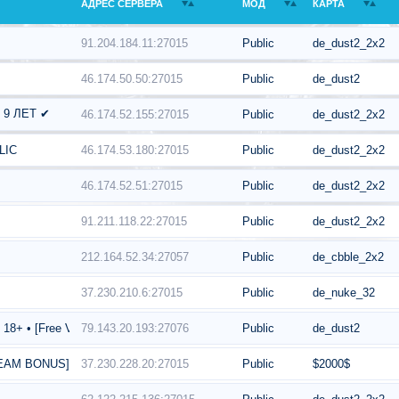
АДРЕС СЕРВЕРА
МОД
КАРТА
91.204.184.11:27015
Public
de_dust2_2x2
46.174.50.50:27015
Public
de_dust2
М 9 ЛЕТ ✔
46.174.52.155:27015
Public
de_dust2_2x2
46.174.53.180:27015
Public
de_dust2_2x2
LIC
46.174.52.51:27015
Public
de_dust2_2x2
91.211.118.22:27015
Public
de_dust2_2x2
212.164.52.34:27057
Public
de_cbble_2x2
37.230.210.6:27015
Public
de_nuke_32
79.143.20.193:27076
Public
de_dust2
+ • [Free VIP]
37.230.228.20:27015
Public
$2000$
EAM BONUS]