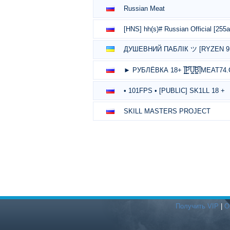
Russian Meat
[HNS] hh(s)# Russian Official [255a
ДУШЕВНИЙ ПАБЛІК ツ [RYZEN 9 -
► РУБЛЁВКА 18+ |͇̿P͇̿U͇̿B͇̿|MEAT7
• 101FPS • [PUBLIC] SK1LL 18 +
SKILL MASTERS PROJECT
Получить VIP
|
О