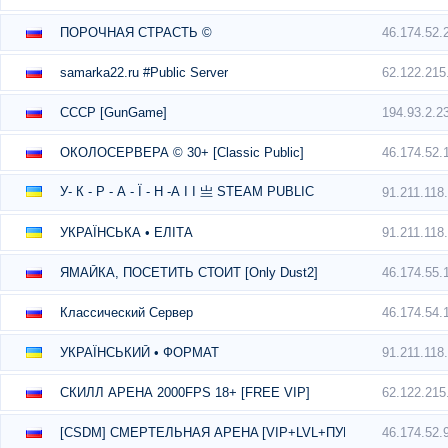
46.174.52.
ПОРОЧНАЯ СТРАСТЬ ©
62.122.215
samarka22.ru #Public Server
194.93.2.2
CCCP [GunGame]
46.174.52.
ОКОЛОСЕРВЕРА © 30+ [Classic Public]
У- К - Р - А - Ї - Н -А I I 亗 STEAM PUBLIC
91.211.118
91.211.118
УКРАЇНСЬКА • ЕЛІТА
46.174.55.
ЯМАЙКА, ПОСЕТИТЬ СТОИТ [Only Dust2]
46.174.54.
Классический Сервер
91.211.118
УКРАЇНСЬКИЙ • ФОРМАТ
62.122.215
СКИЛЛ АРЕНА 2000FPS 18+ [FREE VIP]
46.174.52.
[CSDM] CMEPTEЛЬHAЯ APEHA [VIP+LVL+ПУШKИ+ЛA3EPЫ]