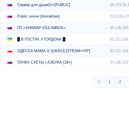
46.174.50.
Сервер для души21+[PUBLIC]
213.108.17
Public server [Astrakhan]
45.136.205
ПТ-=SHARAP-SSS-59RUS=-
91.211.118
█ В ГОСТЯХ У ГОРДОНА █
91.211.118
ОДЕССА МАМА © (UA/EU) [STEAM+VIP]
37.230.137
ТОЧКА СУЕТЫ | АЗБУКА [18+]
1
2