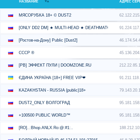
НАЗВАНИЕ
АДРЕС СЕР
62.122.215
МЯСОРУБКА 18+ © DUST2
91.224.117
[ONLY DD2 DM] ★ MULTI-HEAD ★ DEATHMATCH ★ 1s1k
46.174.54.
[Ростов-на-Дону] Public [Dust2]
45.136.204
СССР ®
212.22.85.
[PB] ЭФФЕКТ ПУЛИ | DOOMZONE.RU
91.211.118
ЄДИНА УКРАЇНА [18+] FREE VIP❤
79.143.20.
KAZAKHSTAN - RUSSIA {public}18+
95.181.158
DUST2_ONLY ВОЛГОГРАД
95.181.158
+100500 PUBLIC WORLD™
188.212.10
[RO]..:Bhop.ANLX.Ro:@:#1:..