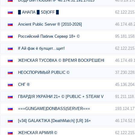
46.8.29.17
БОДРЫЙ НОВЫЙ IP 46.174.51.191:27015
62.122.215
█ АНАПА █ SD|OFF █
46.174.48.
Ancient Public Server ® [2010-2026]
95.181.158
Российский Паблик Сервер 18+ ©
62.122.215
# Ай фак ё булщет...щит!
46.174.49.
ЖЕНСКАЯ ТУСОВКА © ВРЕМЯ ВОСКРЕШЕНИЯ.
37.230.228
HEOCПOPИMЫЙ PUBLIC ©
45.136.204
СНГ ®
91.211.118
ГВАРДІЯ УКРАЇНИ 21+ © [PUBLIC + STEAM VIP]
193.124.17
===GUNGAME|DONBASS|SERVER===
46.174.52.
[v34] GALAKTIKA [DeathMatch] [LR] 16+
62.122.215
ЖЕНСКАЯ АРМИЯ ©