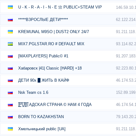
U - K - R - A - I - N - E 亗 PUBLIC+STEAM VIP
146.59.10.
62.122.214
*****ВЗРОСЛЫЕ ДЕТИ*****
91.211.118
KREMUNAL M9SO | DUST2 ONLY 24/7
93.114.82.
MIX7.PGLSTAR.RO # DEFAULT MIX
91.207.183
[MAXPLAYERS] Public© #1
92.223.80.
Хабаровск |41| Classic [HARD] +18
46.174.53.
ДЕТИ 90х █ ЖИТЬ В КАЙФ
152.89.199
Nsk Team cs 1.6
46.174.54.
|͇̿P͇̿U͇̿B͇̿| AДCKAЯ CTPAHA © HAM 4 ГOДA
79.143.20.
BORN TO KAZAKHSTAN
91.211.118
Хмельницький public [UA]