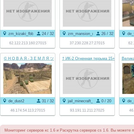
zm_kizaki_fbb
24 / 32
zm_mansion_mba
26 / 32
de_
62.122.213.160:27015
37.230.228.27:27015
62.
© Н О В А Я - З Е М Л Я ツ
† ИК-2 Огненная тюрьма 15+
Велик
O N L Y -- D U S T 2 ★
† FREE VIP
de_dust2
31 / 32
jail_minecraft_v3
0 / 20
de_
46.174.54.113:27015
93.191.11.211:27025
46
Мониторинг серверов кс 1.6 и Раскрутка серверов cs 1.6. Вы можете 