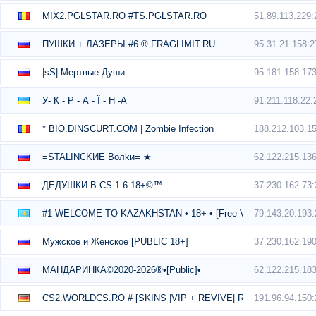
51.89.113.229
MIX2.PGLSTAR.RO #TS.PGLSTAR.RO
95.31.21.158:
ПУШКИ + ЛАЗЕРЫ #6 ® FRAGLIMIT.RU
95.181.158.17
|sS| Мертвые Души
91.211.118.22:
У- К - Р - А - Ї - Н -А
188.212.103.1
* BIO.DINSCURT.COM | Zombie Infection
62.122.215.13
=STALINCKИE Boлkи= ★
37.230.162.73
ДЕДУШКИ В CS 1.6 18+©™
79.143.20.193
#1 WELCOME TO KAZAKHSTAN • 18+ • [Free VIP]
37.230.162.19
Мужское и Женское [PUBLIC 18+]
62.122.215.18
МАНДАРИНКА©2020-2026®•[Public]•
191.96.94.150
CS2.WORLDCS.RO # [SKINS |VIP + REVIVE| RANKS]