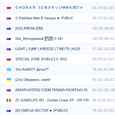
© Н О В А Я - З Е М Л Я ツ | НАМ 9 ЛЕТ ✔
46.174.52.155
46.174.53.180
© ЕбаНика Мне В Чалдон ► PUBLIC
152.89.199.84
[GG] ARENA [DM]
152.89.199.93
Nsk_Молодежный |͇̿P͇̿U͇̿B͇̿| © 18+
37.230.210.19
LIGHT | JUMP | KREEDZ | T.ME/TV_HLDS
46.174.52.51:
SPECIAL ZONE [PUBLIC] © 2012
79.143.20.194
Это ALMATY Детка™
91.211.118.48:
[Zm] Обережно, зомбі!
62.122.215.22
[MAXPLAYERS] CSDM ПУШКИ+ЛАЗЕРЫ© #1
89.33.25.252:
ZC.GAMELIFE.RO - Zombie Crown XP - VIP FREE
79.143.20.203
[Ω] OMEGA SECTOR ► [PUBLIC]