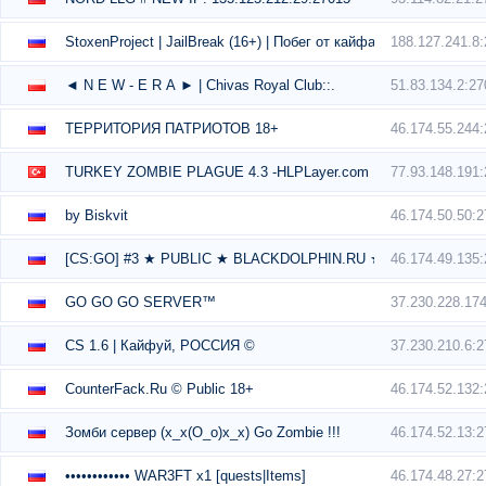
188.127.241.8
StoxenProject | JailBreak (16+) | Побег от кайфа [FREE HOOK]
51.83.134.2:2
◄ N E W - E R А ► | Chivas Royal Club::.
46.174.55.244
ТЕРРИТОРИЯ ПАТРИОТОВ 18+
77.93.148.191
TURKEY ZOMBIE PLAGUE 4.3 -HLPLayer.com
46.174.50.50:
by Biskvit
46.174.49.135
[CS:GO] #3 ★ PUBLIC ★ BLACKDOLPHIN.RU ★
37.230.228.17
GO GO GO SERVER™
37.230.210.6:
CS 1.6 | Кайфуй, РОССИЯ ©
46.174.52.132
CounterFack.Ru © Public 18+
46.174.52.13:
Зомби сервер (x_x(O_o)x_x) Go Zombie !!!
46.174.48.27:
•••••••••••• WAR3FT x1 [quests|Items]