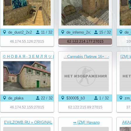
de_dust2_2x2
11 / 32
de_inferno_2x2
15 / 32
de_
46.174.55.126:27015
62.122.214.177:27015
10
© Н О В А Я - З Е М Л Я ツ |
.::Cannabis Паблик 16+::.-
[ZM] 
НАМ 9 ЛЕТ ✔
{VIP БЕСПЛАТНО}-©
de_plaka
22 / 32
$3000$_b3
1 / 32
zm_
46.174.52.155:27015
62.122.215.89:27015
37
EViLZOMB.RU » ORIGINAL
•• [ZM] Начало
АКА
BIOHAZARD © 2016-2026
Апокалипсиса ••
С