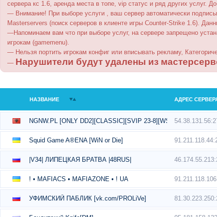
сервера кс 1.6, аренда места в топе, vip статус и ряд других услуг. Д
— Внимание! При выборе услуги , ваш сервер автоматически подпис
Masterservers (поиск серверов в клиенте игры Counter-Strike 1.6). 
—Напоминаем вам что при выборе услуг, на сервере запрещено устан
игрокам (gamemenu).
— Нельзя портить игрокам конфиг или вписывать рекламу, Категориче
Нарушители будут удалены из мастерсерв
—
НАЗВАНИЕ
АДРЕС СЕРВЕР
54.38.131.56:
NGNW.PL [ONLY DD2][CLASSIC][SVIP 23-8][WSKRZESZANIE]
91.211.118.44:
Squid Game A®ENA [WiN or Die]
46.174.55.213
|V34| ЛИПЕЦКАЯ БРАТВА |48RUS|
91.211.118.10
! • MAFIACS • MAFIAZONE • ! UA
81.30.223.250
УФИМСКИЙ ПАБЛИК [vk.com/PROLiVe]