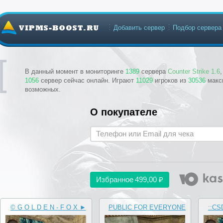
Добавить сервер
Подбор сервера
В данный момент в мониторинге
1389
сервера
Counter Strike 1.6
1056
сервер сейчас онлайн. Играют
11029
игроков из
30536
макс
возможных.
О покупателе
Избранное
499,00 ₽
© G O L D E N - F O X ►
PUBLIC FOR EVERYONE
::CS
ORIGINAL