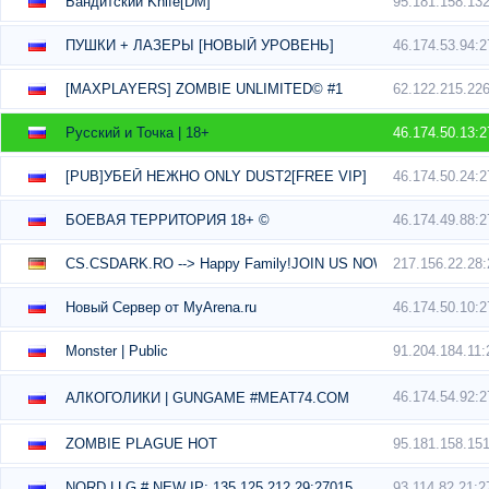
95.181.158.13
Бандитский Knife[DM]
46.174.53.94:
ПУШКИ + ЛАЗЕРЫ [НОВЫЙ УРОВЕНЬ]
62.122.215.22
[MAXPLAYERS] ZOMBIE UNLIMITED© #1
46.174.50.13:
Русский и Точка | 18+
46.174.50.24:
[PUB]УБЕЙ НЕЖНО ONLY DUST2[FREE VIP]
46.174.49.88:
БОЕВАЯ ТЕРРИТОРИЯ 18+ ©
217.156.22.28
CS.CSDARK.RO --> Happy Family!JOIN US NOW
46.174.50.10:
Новый Сервер от MyArena.ru
91.204.184.11
Monster | Public
46.174.54.92:
АЛКОГОЛИКИ | GUNGAME #MEAT74.COM
95.181.158.15
ZOMBIE PLAGUE HOT
93.114.82.21:2
NORD LLG # NEW IP: 135.125.212.29:27015