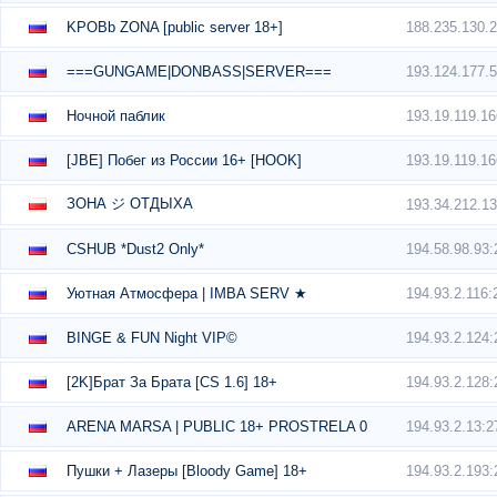
188.235.130.
KPOBb ZONA [public server 18+]
193.124.177.
===GUNGAME|DONBASS|SERVER===
193.19.119.1
Ночной паблик
193.19.119.1
[JBE] Побег из России 16+ [HOOK]
ЗОНА ジ ОТДЫХА
193.34.212.1
194.58.98.93
CSHUB *Dust2 Only*
194.93.2.116:
Уютная Атмосфера | IMBA SERV ★
194.93.2.124
BINGE & FUN Night VIP©
194.93.2.128
[2K]Брат За Брата [CS 1.6] 18+
194.93.2.13:2
ARENA MARSA | PUBLIC 18+ PROSTRELA 0
194.93.2.193
Пушки + Лазеры [Bloody Game] 18+