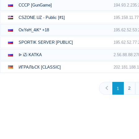
194.93.2.235
CCCP [GunGame]
195.158.11.7
CSZONE.UZ - Public [#1]
195.62.52.53
OxYeH_4iK* +18
195.62.52.77
SPORTIK SERVER [PUBLIC]
2.56.88.88:27
ᐉ iZi KATKA
202.181.188.
ИГРАЛЬСК [CLASSIC]
2
1