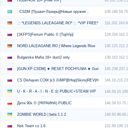
95.181.158.2
НОВИЧОК 18+ [Free VIP]
109.248.59.7
::CSDM [Пушки+Лазеры]|Новые оружия::.
116.202.243.
.:: *LEGENDS.LALEAGANE.RO* ::. *VIP FREE*
128.204.162.
[1KFPS]Ferrum Public © [TopVip]
135.125.212.
NORD.LALEAGANE.RO | Where Legends Rise
139.162.162.
Bulgarska Mafia 18+ dust2 only
145.239.237.
[GUN:XP CSDM] ★ RESET POCHYLNIA ★ Gun XP Mod ★ 1s1k
146.19.215.2
CS.Dishayen.COM |x3 JUMP|BHop|Skins|REV|HEAL|Server 4 Lad
U - K - R - A - I - N - E 亗 PUBLIC+STEAM VIP
146.59.10.10
146.59.53.75
Дети 90х © (УКРАИНА) PUBLIC
149.50.98.60
ZOMBIE WORLD | beta 1.1.2
152.89.199.1
Nsk Team cs 1.6