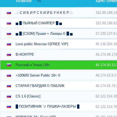
НАЗВАНИЕ
АДРЕС СЕРВЕ
152.89.199.1
.:: С И Б И Р С К И Й Б У Н К Е Р ::.
152.89.199.9
▅ █ ПЬЯНЫЙ СНАЙПЕР █ ▅
37.230.137.9
▅ █ [CSDM] Пушки + Лазеры © █ ▅
45.136.204.1
Love public Moscow ©[FREE VIP]
46.174.48.17
В>КОНТРЕ
46.174.50.13
Русский и Точка | 18+
46.174.52.8:2
+100600 Server Public 18+ ©
46.174.55.79
СТАРАЯ ГВАРДИЯ © ПАБЛИК
62.122.214.1
CS 1.6 [Classic]
█ ПОЗИТИВЧИК ツ ПУШКИ+ЛАЗЕРЫ █
62.122.214.7