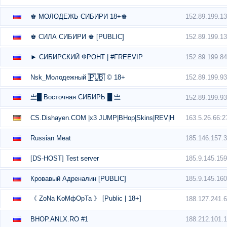
152.89.199.1
♚ МОЛОДЕЖЬ СИБИРИ 18+♚
152.89.199.1
♚ СИЛА СИБИРИ ♚ [PUBLIC]
152.89.199.8
► СИБИРСКИЙ ФРОНТ | #FREEVIP
152.89.199.9
Nsk_Молодежный |͇̿P͇̿U͇̿B͇̿| © 18+
亗█ Восточная СИБИРЬ █ 亗
152.89.199.9
163.5.26.66:2
CS.Dishayen.COM |x3 JUMP|BHop|Skins|REV|HEAL|Server 4 Lad
185.146.157.
Russian Meat
185.9.145.15
[DS-HOST] Test server
185.9.145.16
Кровавый Адреналин [PUBLIC]
《 ZoNa KoMфOpTa 》 [Public | 18+]
188.127.241.
188.212.101.
BHOP.ANLX.RO #1