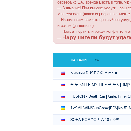
сервера кс 1.6, аренда места в топе, vip
— Внимание! При выборе услуги , ваш с
Masterservers (поиск серверов в клиент
—Напоминаем вам что при выборе услуг,
игрокам (gamemenu).
— Нельзя портить игрокам конфиг или в
Нарушители будут удал
—
НАЗВАНИЕ
Мирный DUST 2 © Mircs.ru
❤ ❤ KNIFE MY LIFE ❤ ❤ ϟ [DM]*
FUSION - DeathRun [Knife,Timer,S
1VSAll.WIN/GunGame|FFA|KnIfE 
ЗОНА КОМФОРТА 18+ ©™