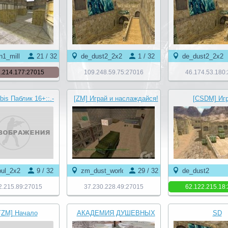
n1_mill
21 / 32
de_dust2_2x2
1 / 32
de_dust2_2x2
.214.177:27015
109.248.59.75:27016
46.174.53.180
bis Паблик 16+::.-
[ZM] Играй и наслаждайся!
[CSDM] Игр
 БЕСПЛАТНО}-©
© Zombie Show
наслаждайся! ©
ul_2x2
9 / 32
zm_dust_world
29 / 32
de_dust2
2.215.89:27015
37.230.228.49:27015
62.122.215.18
 [ZM] Начало
АКАДЕМИЯ ДУШЕВНЫХ
SD
калипсиса ••
СТАРИЧКОВ 18+ ©