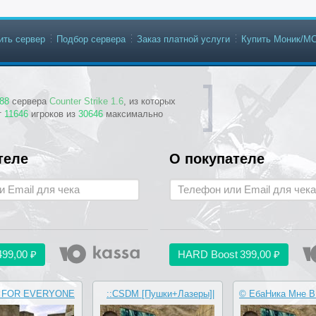
ить сервер
Подбор сервера
Заказ платной услуги
Купить Моник/М
88
сервера
Counter Strike 1.6
, из которых
т
11646
игроков из
30646
максимально
теле
О покупателе
499,00 ₽
HARD Boost
399,00 ₽
 FOR EVERYONE
::CSDM [Пушки+Лазеры]|
© ЕбаНика Мне 
ORIGINAL
Новые оружия::.
PUBLI