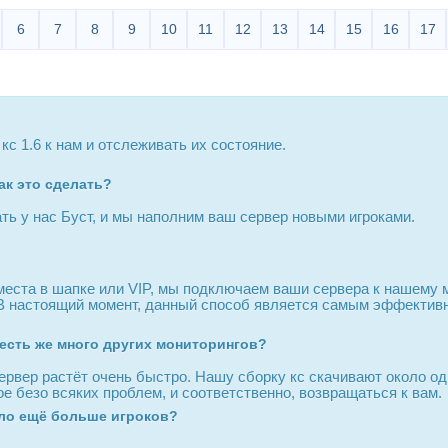
6
7
8
9
10
11
12
13
14
15
16
17
с 1.6 к нам и отслеживать их состояние.
как это сделать?
ть у нас Буст, и мы наполним ваш сервер новыми игроками.
места в шапке или VIP, мы подключаем ваши сервера к нашему м
 В настоящий момент, данный способ является самым эффективн
 есть же много других мониторингов?
ервер растёт очень быстро. Нашу сборку кс скачивают около одн
е безо всяких проблем, и соответственно, возвращаться к вам.
ыло ещё больше игроков?