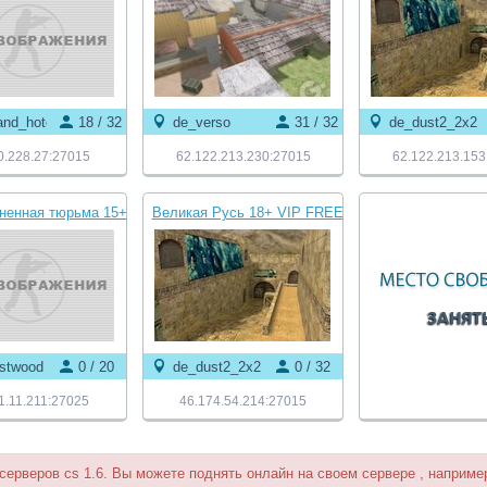
nd_hotel
18 / 32
de_verso
31 / 32
de_dust2_2x2
0.228.27:27015
62.122.213.230:27015
62.122.213.153
гненная тюрьма 15+
Великая Русь 18+ VIP FREE
 FREE VIP
estwood
0 / 20
de_dust2_2x2
0 / 32
1.11.211:27025
46.174.54.214:27015
 серверов cs 1.6. Вы можете поднять онлайн на своем сервере , например