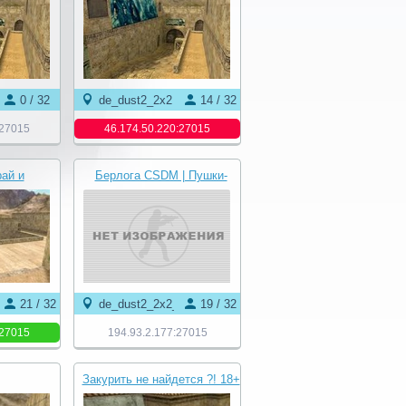
0 / 32
de_dust2_2x2
14 / 32
:27015
46.174.50.220:27015
ай и
Берлога CSDM | Пушки-
 Classic
Лазеры
21 / 32
de_dust2_2x2_xmas
19 / 32
:27015
194.93.2.177:27015
Закурить не найдется ?! 18+