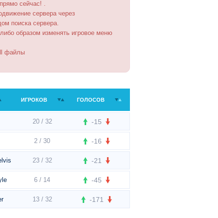
 прямо сейчас! .
одвижение сервера через
дом поиска сервера.
-либо образом изменять игровое меню
ll файлы
ИГРОКОВ
ГОЛОСОВ
20 / 32
-15
2 / 30
-16
lvis
23 / 32
-21
yle
6 / 14
-45
er
13 / 32
-171