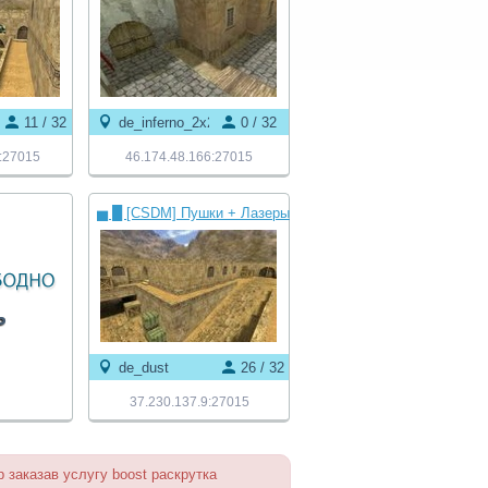
11 / 32
de_inferno_2x2
0 / 32
:27015
46.174.48.166:27015
▅ █ [CSDM] Пушки + Лазеры
© █ ▅
de_dust
26 / 32
37.230.137.9:27015
 заказав услугу boost раскрутка