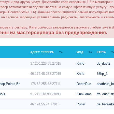
 статус и ряд других услуг. Добавляйте свои серваки кс 1.6 в мониторинг
ервер автоматически подписывается на самую эффективную услугу - пр
е игры Counter-Strike 1.6). Данный способ является самым популярным ви
 на сервере запрещено устанавливать редиректы, автоконнекты и каким
писывать рекламу, Категорически запрещается загружать любые .exe и d
ены из мастерсервера без предупреждения.
АДРЕС СЕРВЕРА
МОД
КАРТА
37.230.228.83:27015
Knife
de_dust2
46.174.48.253:27015
Knife
35hp_2
178.32.255.68:27111
DeathRun
deathrun_he
hop,Points,Bhop,Trail,Respawn]
91.211.118.90:27090
GunGame
ffa_dust_st
MoD
46.174.55.74:27015
Public
de_berzerk