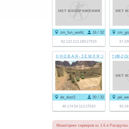
zm_fun_world_3
16 / 32
zm_gra
62.122.213.160:27015
37.23
© Н О В А Я - З Е М Л Я ツ
† ИК-2 О
O N L Y -- D U S T 2 ★
†
de_dust2
30 / 32
jail_w
46.174.54.113:27015
93.19
Мониторинг серверов кс 1.6 и Раскрутка