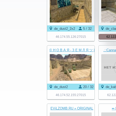
de_dust2_2x2
5 / 32
de_cla
46.174.55.126:27015
62.122
© Н О В А Я - З Е М Л Я ツ |
.::Canna
НАМ 9 ЛЕТ ✔
{VIP
de_dust2
20 / 32
de_kab
46.174.52.155:27015
62.12
EViLZOMB.RU » ORIGINAL
••
BIOHAZARD © 2016-2026
Апо