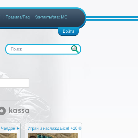
С
Правила/Faq
Контакты/stat МС
Войти
В Чалдон ►
Играй и наслаждайся! +18 ©
C
Public