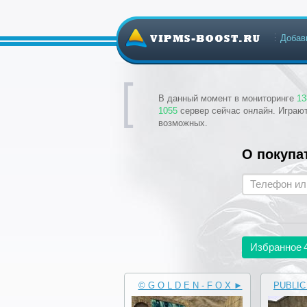
Добав
В данный момент в мониторинге
13
1055
сервер сейчас онлайн. Играю
возможных.
О покупа
Избранное
© G O L D E N - F O X ►
PUBLIC